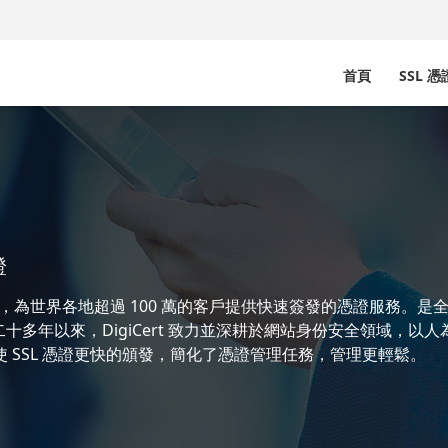
首頁
SSL 
證
（CA），為世界各地超過 100 萬的客戶提供快速簽發的憑證服務。是
多年以來，DigiCert 致力並深耕於網站身份安全領域，以
，使 SSL 憑證更快的頒發，簡化了憑證管理任務，管理更輕鬆。