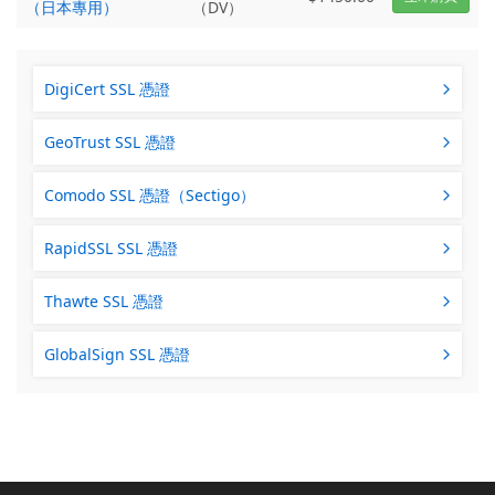
（日本專用）
（DV）
DigiCert SSL 憑證
GeoTrust SSL 憑證
Comodo SSL 憑證（Sectigo）
RapidSSL SSL 憑證
Thawte SSL 憑證
GlobalSign SSL 憑證