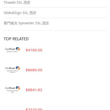
Thawte SSL 憑證
GlobalSign SSL 憑證
賽門鐵克 Symantec SSL 憑證
TOP RELATED
$4160.00
$8680.00
$8841.82
$7420.00