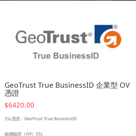
GeoTrust True BusinessID 企業型 OV
憑證
$6420.00
SSL憑證：GeoTrust True BusinessID
組織驗證（OV）SSL