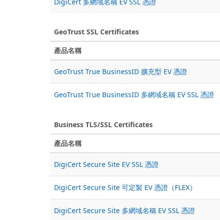
DigiCert 多網域名稱 EV SSL 憑證
GeoTrust SSL Certificates
產品名稱
GeoTrust True BusinessID 擴充型 EV 憑證
GeoTrust True BusinessID 多網域名稱 EV SSL 憑證
Business TLS/SSL Certificates
產品名稱
DigiCert Secure Site EV SSL 憑證
DigiCert Secure Site 可定製 EV 憑證（FLEX）
DigiCert Secure Site 多網域名稱 EV SSL 憑證