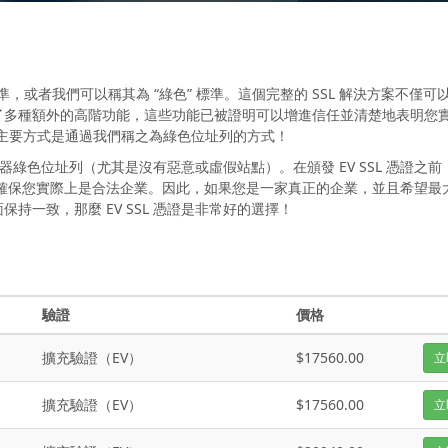
是黃金標準，或者我們可以稱其為 “綠色” 標準。這個完整的 SSL 解決方案不僅
了多種額外的高階功能，這些功能已被證明可以增進信任並清楚地表明您
做的主要方式是通過我們稱之為綠色位址列的方式！
覽器綠色位址列（尤其是沒有惡意或虛假站點）。在頒發 EV SSL 憑證之
確保您實際上是合法企業。因此，如果您是一家真正的企業，並且希望最
一致，那麼 EV SSL 憑證是非常好的選擇！
驗證
價格
擴充驗證（EV）
$17560.00
立
擴充驗證（EV）
$17560.00
立