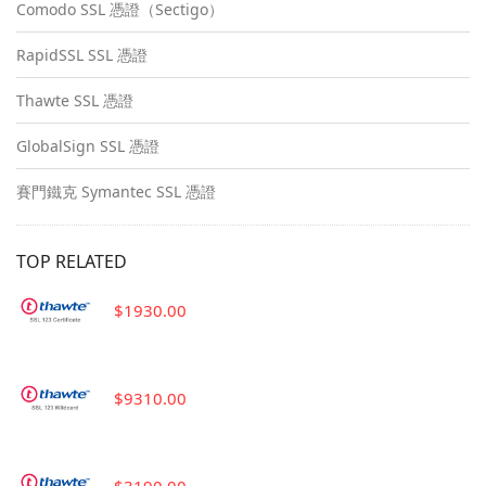
Comodo SSL 憑證（Sectigo）
RapidSSL SSL 憑證
Thawte SSL 憑證
GlobalSign SSL 憑證
賽門鐵克 Symantec SSL 憑證
TOP RELATED
$1930.00
$9310.00