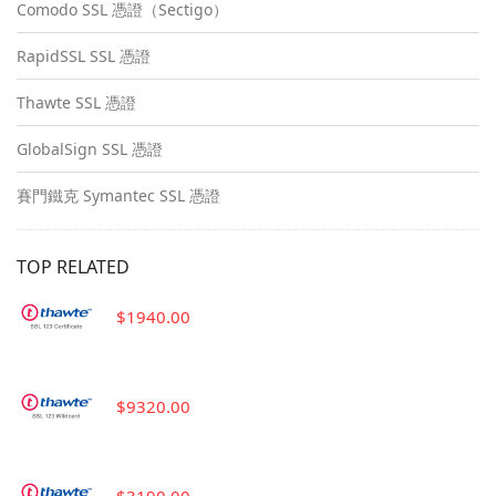
Comodo SSL 憑證（Sectigo）
RapidSSL SSL 憑證
Thawte SSL 憑證
GlobalSign SSL 憑證
賽門鐵克 Symantec SSL 憑證
TOP RELATED
$1940.00
$9320.00