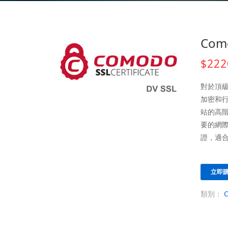
Com
$222
對於頂級
加密和行
站的高階
要的網
證，適
立即
類別：