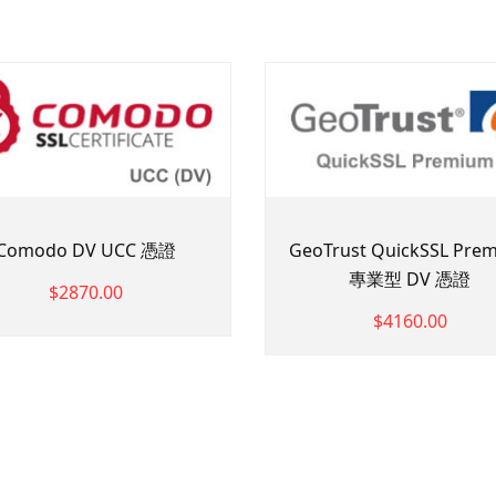
Comodo DV UCC 憑證
GeoTrust QuickSSL Pre
專業型 DV 憑證
$2870.00
$4160.00