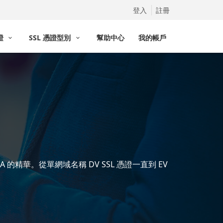
登入
註冊
憑證
SSL 憑證型別
幫助中心
我的帳戶
的精華。從單網域名稱 DV SSL 憑證一直到 EV