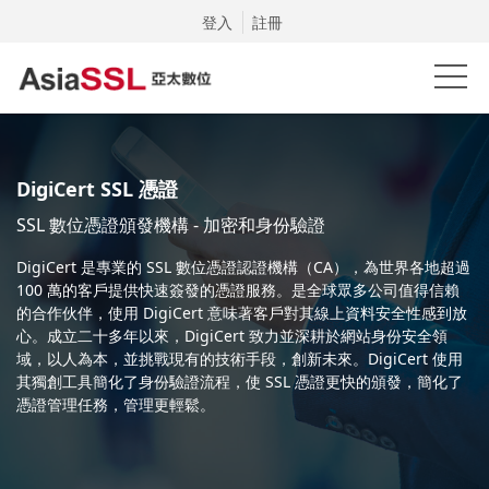
登入
註冊
DigiCert SSL 憑證
SSL 數位憑證頒發機構 - 加密和身份驗證
DigiCert 是專業的 SSL 數位憑證認證機構（CA），為世界各地超過
100 萬的客戶提供快速簽發的憑證服務。是全球眾多公司值得信賴
的合作伙伴，使用 DigiCert 意味著客戶對其線上資料安全性感到放
心。成立二十多年以來，DigiCert 致力並深耕於網站身份安全領
域，以人為本，並挑戰現有的技術手段，創新未來。DigiCert 使用
其獨創工具簡化了身份驗證流程，使 SSL 憑證更快的頒發，簡化了
憑證管理任務，管理更輕鬆。