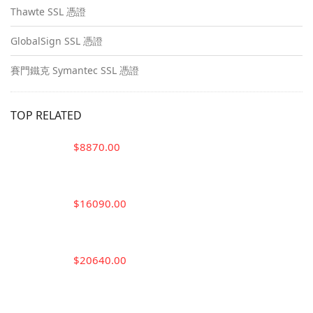
Thawte SSL 憑證
GlobalSign SSL 憑證
賽門鐵克 Symantec SSL 憑證
TOP RELATED
$8870.00
$16090.00
$20640.00