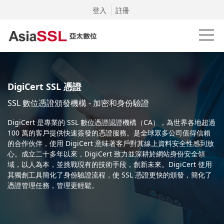
登入
註冊
DigiCert SSL 憑證
SSL 數位憑證頒發機構 - 加密和身份驗證
DigiCert 是專業的 SSL 數位憑證認證機構（CA），為世界各地超過
100 萬的客戶提供快速簽發的憑證服務。是全球眾多公司值得信賴
的合作伙伴，使用 DigiCert 意味著客戶對其線上資料安全性感到放
心。成立二十多年以來，DigiCert 致力並深耕於網站身份安全領
域，以人為本，並挑戰現有的技術手段，創新未來。DigiCert 使用
其獨創工具簡化了身份驗證流程，使 SSL 憑證更快的頒發，簡化了
憑證管理任務，管理更輕鬆。