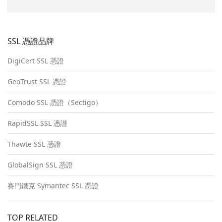
SSL 憑證品牌
DigiCert SSL 憑證
GeoTrust SSL 憑證
Comodo SSL 憑證（Sectigo）
RapidSSL SSL 憑證
Thawte SSL 憑證
GlobalSign SSL 憑證
賽門鐵克 Symantec SSL 憑證
TOP RELATED