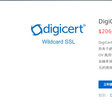
Dig
$206
DigiC
所有子網
OV 萬
金鑰來保護
元的擔保
立即
類別：