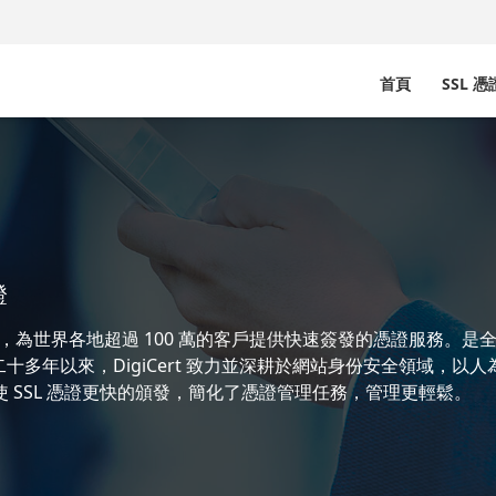
首頁
SSL 
證
（CA），為世界各地超過 100 萬的客戶提供快速簽發的憑證服務。是
多年以來，DigiCert 致力並深耕於網站身份安全領域，以
，使 SSL 憑證更快的頒發，簡化了憑證管理任務，管理更輕鬆。