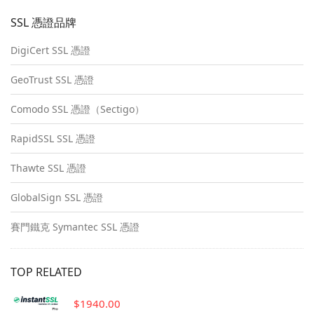
SSL 憑證品牌
DigiCert SSL 憑證
GeoTrust SSL 憑證
Comodo SSL 憑證（Sectigo）
RapidSSL SSL 憑證
Thawte SSL 憑證
GlobalSign SSL 憑證
賽門鐵克 Symantec SSL 憑證
TOP RELATED
$1940.00