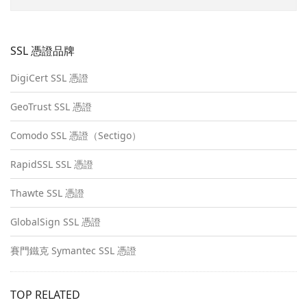
SSL 憑證品牌
DigiCert SSL 憑證
GeoTrust SSL 憑證
Comodo SSL 憑證（Sectigo）
RapidSSL SSL 憑證
Thawte SSL 憑證
GlobalSign SSL 憑證
賽門鐵克 Symantec SSL 憑證
TOP RELATED