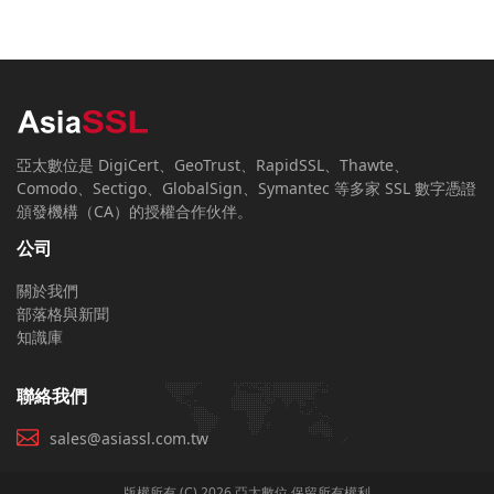
亞太數位是 DigiCert、GeoTrust、RapidSSL、Thawte、
Comodo、Sectigo、GlobalSign、Symantec 等多家 SSL 數字憑證
頒發機構（CA）的授權合作伙伴。
公司
關於我們
部落格與新聞
知識庫
聯絡我們
sales@asiassl.com.tw
版權所有 (C) 2026 亞太數位 保留所有權利