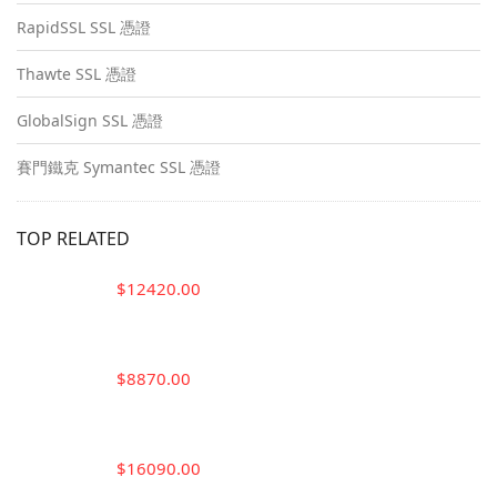
RapidSSL SSL 憑證
Thawte SSL 憑證
GlobalSign SSL 憑證
賽門鐵克 Symantec SSL 憑證
TOP RELATED
$12420.00
$8870.00
$16090.00