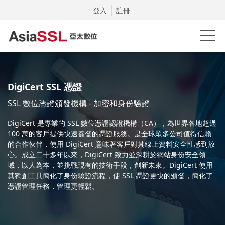
登入
註冊
DigiCert SSL 憑證
SSL 數位憑證頒發機構 - 加密和身份驗證
DigiCert 是專業的 SSL 數位憑證認證機構（CA），為世界各地超過
100 萬的客戶提供快速簽發的憑證服務。是全球眾多公司值得信賴
的合作伙伴，使用 DigiCert 意味著客戶對其線上資料安全性感到放
心。成立二十多年以來，DigiCert 致力並深耕於網站身份安全領
域，以人為本，並挑戰現有的技術手段，創新未來。DigiCert 使用
其獨創工具簡化了身份驗證流程，使 SSL 憑證更快的頒發，簡化了
憑證管理任務，管理更輕鬆。