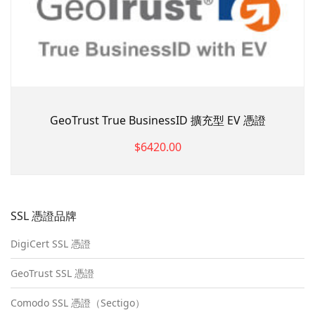
GeoTrust True BusinessID 擴充型 EV 憑證
$6420.00
SSL 憑證品牌
DigiCert SSL 憑證
GeoTrust SSL 憑證
Comodo SSL 憑證（Sectigo）