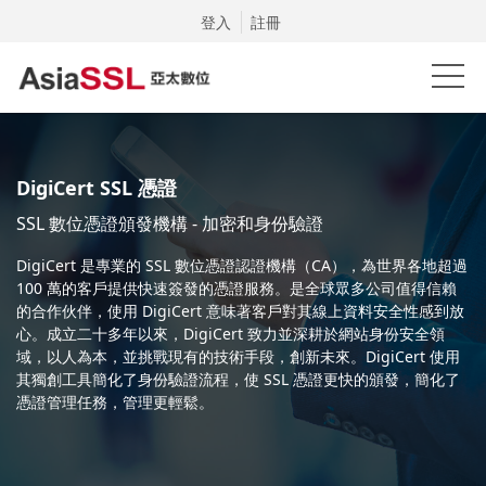
登入
註冊
DigiCert SSL 憑證
SSL 數位憑證頒發機構 - 加密和身份驗證
DigiCert 是專業的 SSL 數位憑證認證機構（CA），為世界各地超過
100 萬的客戶提供快速簽發的憑證服務。是全球眾多公司值得信賴
的合作伙伴，使用 DigiCert 意味著客戶對其線上資料安全性感到放
心。成立二十多年以來，DigiCert 致力並深耕於網站身份安全領
域，以人為本，並挑戰現有的技術手段，創新未來。DigiCert 使用
其獨創工具簡化了身份驗證流程，使 SSL 憑證更快的頒發，簡化了
憑證管理任務，管理更輕鬆。