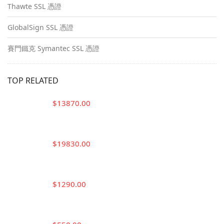
Thawte SSL 憑證
GlobalSign SSL 憑證
賽門鐵克 Symantec SSL 憑證
TOP RELATED
$13870.00
$19830.00
$1290.00