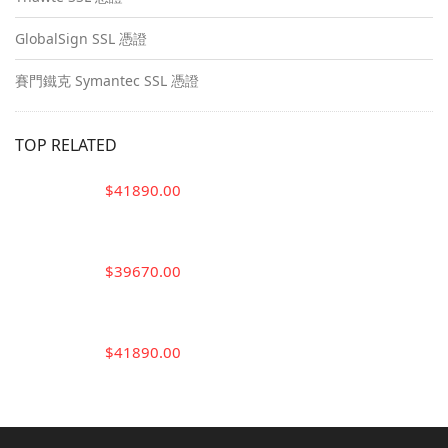
GlobalSign SSL 憑證
賽門鐵克 Symantec SSL 憑證
TOP RELATED
$41890.00
$39670.00
$41890.00