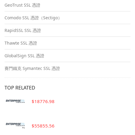
GeoTrust SSL 憑證
Comodo SSL 憑證（Sectigo）
RapidSSL SSL 憑證
Thawte SSL 憑證
GlobalSign SSL 憑證
賽門鐵克 Symantec SSL 憑證
TOP RELATED
$18776.98
$55855.56