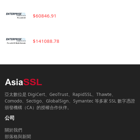
$60846.91
$141088.78
亞太數位是 DigiCert、GeoTrust、RapidSSL、Thawte、
Comodo、Sectigo、GlobalSign、Symantec 等多家 SSL 數字憑證
頒發機構（CA）的授權合作伙伴。
公司
關於我們
部落格與新聞