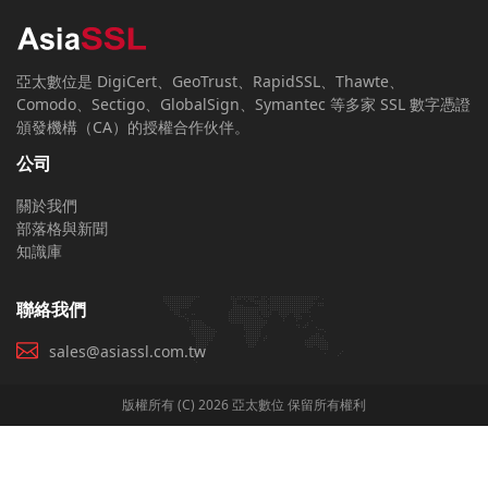
亞太數位是 DigiCert、GeoTrust、RapidSSL、Thawte、
Comodo、Sectigo、GlobalSign、Symantec 等多家 SSL 數字憑證
頒發機構（CA）的授權合作伙伴。
公司
關於我們
部落格與新聞
知識庫
聯絡我們
sales@asiassl.com.tw
版權所有 (C) 2026 亞太數位 保留所有權利