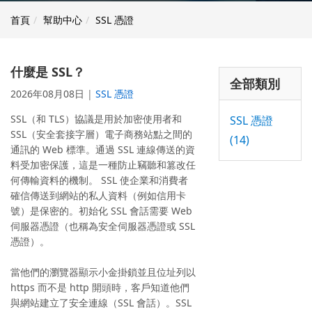
首頁
幫助中心
SSL 憑證
什麼是 SSL？
全部類別
2026年08月08日
|
SSL 憑證
SSL（和 TLS）協議是用於加密使用者和
SSL 憑證
SSL（安全套接字層）電子商務站點之間的
(14)
通訊的 Web 標準。通過 SSL 連線傳送的資
料受加密保護，這是一種防止竊聽和篡改任
何傳輸資料的機制。 SSL 使企業和消費者
確信傳送到網站的私人資料（例如信用卡
號）是保密的。初始化 SSL 會話需要 Web
伺服器憑證（也稱為安全伺服器憑證或 SSL
憑證）。
當他們的瀏覽器顯示小金掛鎖並且位址列以
https 而不是 http 開頭時，客戶知道他們
與網站建立了安全連線（SSL 會話）。SSL