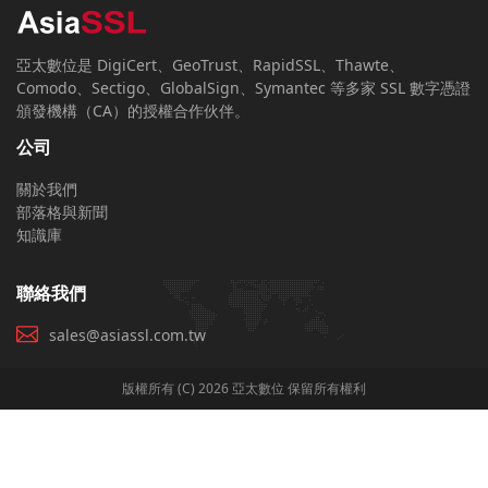
亞太數位是 DigiCert、GeoTrust、RapidSSL、Thawte、
Comodo、Sectigo、GlobalSign、Symantec 等多家 SSL 數字憑證
頒發機構（CA）的授權合作伙伴。
公司
關於我們
部落格與新聞
知識庫
聯絡我們
sales@asiassl.com.tw
版權所有 (C) 2026 亞太數位 保留所有權利