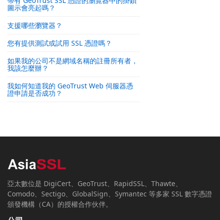
帶有 GeoTrust SSL 憑證的瀏覽器中的掛鎖
圖示會亮起嗎？
支援哪些瀏覽器？
您有提供測試或試用 SSL 憑證嗎？
如果我的公司不是網域名稱的註冊所有者，
我該怎麼辦？
我如何知道我的 GeoTrust Web 伺服器憑
證申請是否成功？
亞太數位是 DigiCert、GeoTrust、RapidSSL、Thawte、
Comodo、Sectigo、GlobalSign、Symantec 等多家 SSL 數字憑證
頒發機構（CA）的授權合作伙伴。